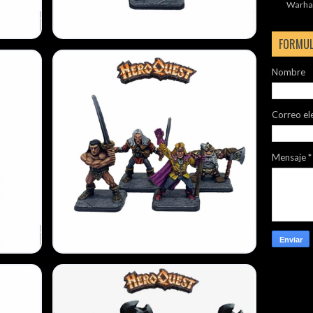
Warha
FORMUL
Nombre
Correo el
Mensaje
*