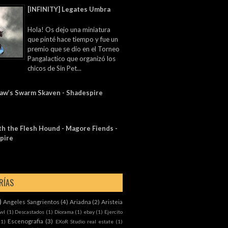
[INFINITY] Legates Umbra
Hola! Os dejo una miniatura
que pinté hace tiempo y fue un
premio que se dio en el Torneo
Pangalactico que organizó los
chicos de Sin Pet...
law’s Swarm Skaven - Shadespire
h the Flesh Hound - Magore Fiends⁣ -
pire
RÍAS
)
Angeles Sangrientos
(4)
Ariadna
(2)
Aristeia
wl
(1)
Descastados
(1)
Diorama
(1)
ebay
(1)
Ejercito
Escenografia
(3)
(1)
EXoR Studio real estate
(1)