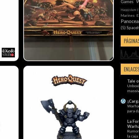
Games W
Haqqislam
(
Marines E
Panocea
(5)
Space
PÁGINAS
ENLACE
Tale o
Unboxi
massiv
¡Carg
Warha
para d
La For
Warha
Rumore
la caja