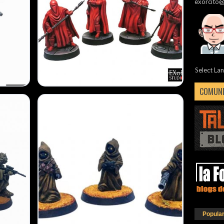
exorcito
Select La
COMUNI
Popula