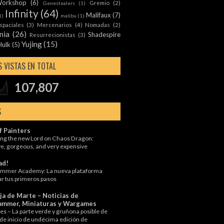
orkshop
(6)
Gremio
(2)
Genestealers
(1)
Infinity
(64)
Malifaux
(7)
1)
malibu
(1)
spaciales
(3)
Mercenarios
(4)
Nomadas
(2)
nia
(26)
Shadespire
Resurrecionistas
(3)
Yujing
(15)
Hulk
(5)
 VISTAS EN TOTAL
107,807
S
f Painters
ng the new Lord on Chaos Dragon:
e, gorgeous, and very expensive
ad!
mmer Academy: La nueva plataforma
ar tus primeros pasos
ja de Marte – Noticias de
mmer, Miniaturas y Wargames
s – La parte verde y gruñona posible de
 de inicio de undécima edición de