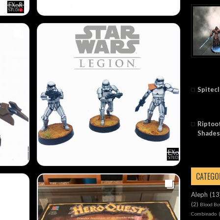
Spitec
Riptoot
Shades
CATEGO
Aleph
(13
(2)
Blood Bo
Combinado