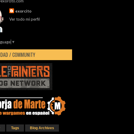
@exorcito.com
exorcito
Ver todo mi perfil
nguage
▼
DAD / COMMUNITY
r
Tags
Blog Archives