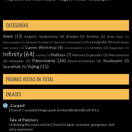
CATEGORÍAS
Aleph
(13)
Angeles Sangrientos
(4)
Ariadna
(2)
Aristeia
(2)
Blood Bowl
(1)
Escenografia
(3)
Descastados
(1)
Diorama
(1)
ebay
(1)
Ejercito Combinado
(1)
EXoR Studio
Games Workshop
(6)
Gremio
(2)
real estate
(1)
Genestealers
(1)
Haqqislam
(1)
Infinity
(64)
Malifaux
(7)
Marines Espaciales
(3)
Mercenarios
malibu
(1)
Panoceania
(26)
Shadespire
(5)
(4)
Nomadas
(2)
Resurrecionistas
(3)
Yujing
(15)
SpaceHulk
(5)
PÁGINAS VISTAS EN TOTAL
ENLACES
¡Cargad!
[Trench Crusade] Mega-pack en Humble Bundle de STL’s
Tale of Painters
Unboxing the new Lord on Chaos Dragon: massive, gorgeous, and
very expensive