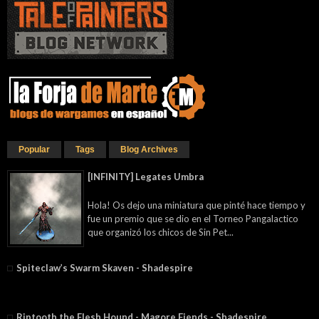
Popular
Tags
Blog Archives
[INFINITY] Legates Umbra
Hola! Os dejo una miniatura que pinté hace tiempo y
fue un premio que se dio en el Torneo Pangalactico
que organizó los chicos de Sin Pet...
Spiteclaw’s Swarm Skaven - Shadespire
Riptooth the Flesh Hound - Magore Fiends⁣ - Shadespire