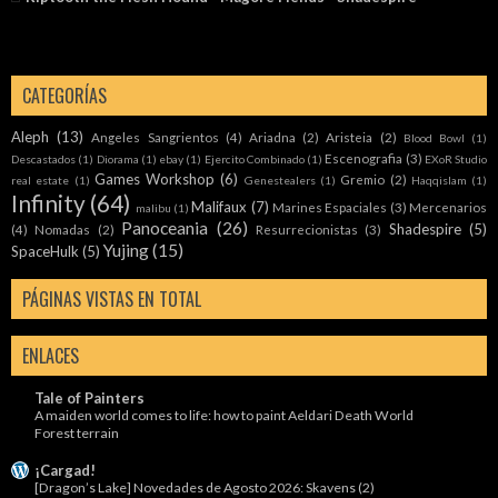
CATEGORÍAS
Aleph
(13)
Angeles Sangrientos
(4)
Ariadna
(2)
Aristeia
(2)
Blood Bowl
(1)
Escenografia
(3)
Descastados
(1)
Diorama
(1)
ebay
(1)
Ejercito Combinado
(1)
EXoR Studio
Games Workshop
(6)
Gremio
(2)
real estate
(1)
Genestealers
(1)
Haqqislam
(1)
Infinity
(64)
Malifaux
(7)
Marines Espaciales
(3)
Mercenarios
malibu
(1)
Panoceania
(26)
Shadespire
(5)
(4)
Nomadas
(2)
Resurrecionistas
(3)
Yujing
(15)
SpaceHulk
(5)
PÁGINAS VISTAS EN TOTAL
ENLACES
Tale of Painters
A maiden world comes to life: how to paint Aeldari Death World
Forest terrain
¡Cargad!
[Dragon’s Lake] Novedades de Agosto 2026: Skavens (2)