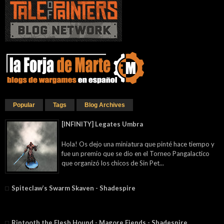
Popular
Tags
Blog Archives
[INFINITY] Legates Umbra
Hola! Os dejo una miniatura que pinté hace tiempo y
fue un premio que se dio en el Torneo Pangalactico
que organizó los chicos de Sin Pet...
Spiteclaw’s Swarm Skaven - Shadespire
Riptooth the Flesh Hound - Magore Fiends⁣ - Shadespire