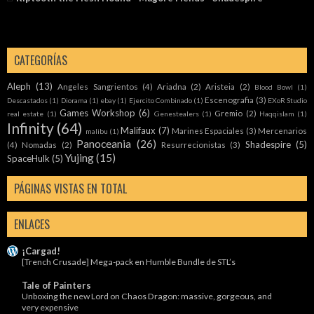
CATEGORÍAS
Aleph
(13)
Angeles Sangrientos
(4)
Ariadna
(2)
Aristeia
(2)
Blood Bowl
(1)
Escenografia
(3)
Descastados
(1)
Diorama
(1)
ebay
(1)
Ejercito Combinado
(1)
EXoR Studio
Games Workshop
(6)
Gremio
(2)
real estate
(1)
Genestealers
(1)
Haqqislam
(1)
Infinity
(64)
Malifaux
(7)
Marines Espaciales
(3)
Mercenarios
malibu
(1)
Panoceania
(26)
Shadespire
(5)
(4)
Nomadas
(2)
Resurrecionistas
(3)
Yujing
(15)
SpaceHulk
(5)
PÁGINAS VISTAS EN TOTAL
ENLACES
¡Cargad!
[Trench Crusade] Mega-pack en Humble Bundle de STL’s
Tale of Painters
Unboxing the new Lord on Chaos Dragon: massive, gorgeous, and
very expensive