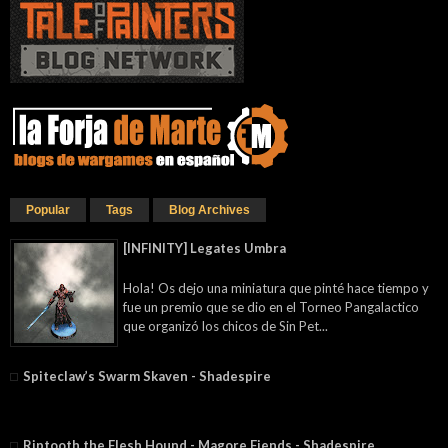
Popular
Tags
Blog Archives
[INFINITY] Legates Umbra
Hola! Os dejo una miniatura que pinté hace tiempo y
fue un premio que se dio en el Torneo Pangalactico
que organizó los chicos de Sin Pet...
Spiteclaw’s Swarm Skaven - Shadespire
Riptooth the Flesh Hound - Magore Fiends⁣ - Shadespire