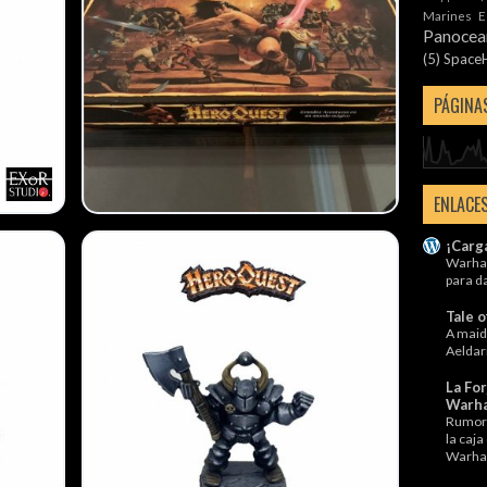
Marines E
Panocea
(5)
Space
PÁGINAS
ENLACE
¡Carg
Warha
para d
Tale o
A maide
Aeldar
La For
Warha
Rumore
la caja
Warha