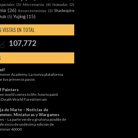
spaciales
(3)
Mercenarios
(4)
Nomadas
(2)
nia
(26)
Shadespire
Resurrecionistas
(3)
Yujing
(15)
Hulk
(5)
 VISTAS EN TOTAL
107,772
S
ad!
mmer Academy: La nueva plataforma
ar tus primeros pasos
f Painters
n world comes to life: how to paint
i Death World Forest terrain
ja de Marte – Noticias de
mmer, Miniaturas y Wargames
s – La parte verde y gruñona posible de
 de inicio de undécima edición de
mmer 40000