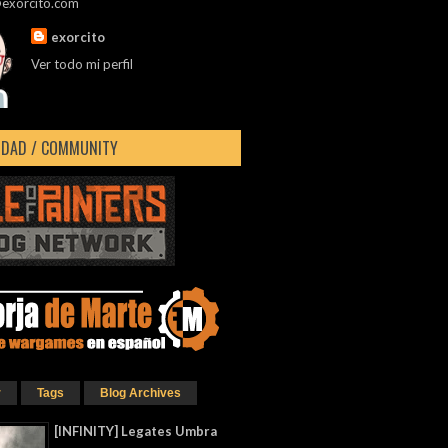
@exorcito.com
exorcito
Ver todo mi perfil
DAD / COMMUNITY
r
Tags
Blog Archives
[INFINITY] Legates Umbra