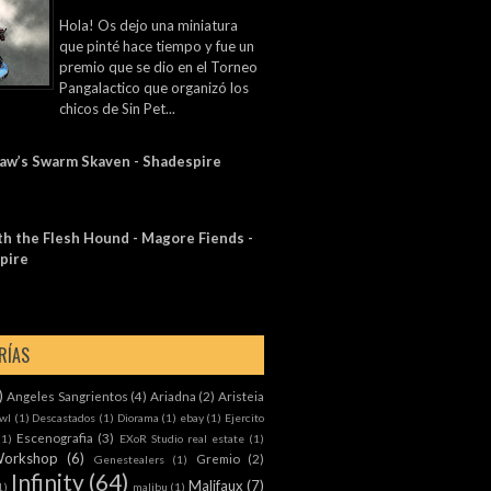
Hola! Os dejo una miniatura
que pinté hace tiempo y fue un
premio que se dio en el Torneo
Pangalactico que organizó los
chicos de Sin Pet...
law’s Swarm Skaven - Shadespire
h the Flesh Hound - Magore Fiends⁣ -
pire
RÍAS
)
Angeles Sangrientos
(4)
Ariadna
(2)
Aristeia
wl
(1)
Descastados
(1)
Diorama
(1)
ebay
(1)
Ejercito
Escenografia
(3)
(1)
EXoR Studio real estate
(1)
orkshop
(6)
Gremio
(2)
Genestealers
(1)
Infinity
(64)
Malifaux
(7)
1)
malibu
(1)