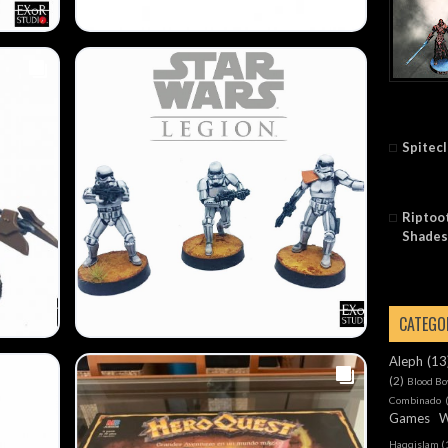
Spitec
Riptoot
Shades
CATEGO
Aleph
(13
(2)
Blood Bo
Combinado
Games W
Haqqislam
(