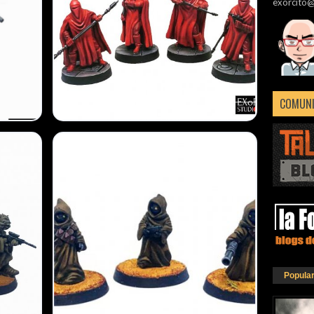
exorcito
COMUNI
Popula